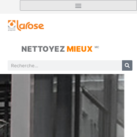
NETTOYEZ
MIEUX
🅪