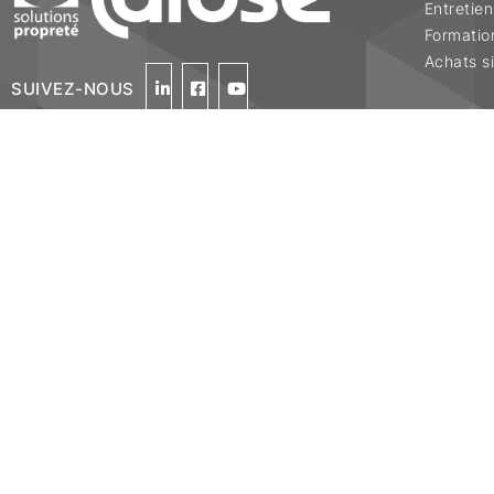
Entretien
Formatio
Achats si
SUIVEZ-NOUS
INSCRIVEZ-VOUS À NOTRE INFOLETTRE >
ACCÈS DIRECT CATALOGUE >
GARANTIE DE QUALITÉ ET SATISFACTION
CONDITIONS D’UTILISATION ET CONFIDENTIALITÉ
info@larose.ca