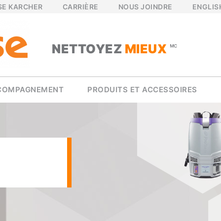
SE KARCHER
CARRIÈRE
NOUS JOINDRE
ENGLIS
NETTOYEZ
MIEUX
🅪
COMPAGNEMENT
PRODUITS ET ACCESSOIRES