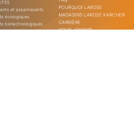
UTÉS
POURQUOI LAROSE
ants et assainissants
MAGASINS LAROSE KARCHER
ts écologiques
CARRIÈRE
ts biotechnologiques
NOUS JOINDRE
s et dégraissants
ACHAT EN LIGNE
s pour salles de toilette
ZONE VIP
s et soins de la peau
ENGLISH
ants d’odeurs
s en milieux alimentaires
s pour buanderie et lave-
s et finis pour planchers et
s industriels
pour nettoyants
es et outillage
t chiffons
 pour maintenance de