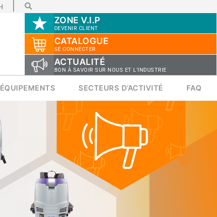
H
ZONE V.I.P
DEVENIR CLIENT
CATALOGUE
SE CONNECTER
ACTUALITÉ
BON À SAVOIR SUR NOUS ET L’INDUSTRIE
ÉQUIPEMENTS
SECTEURS D’ACTIVITÉ
FAQ