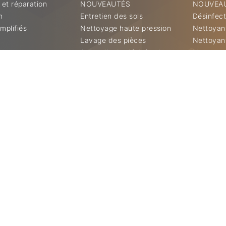
 et réparation
NOUVEAUTÉS
NOUVEA
n
Entretien des sols
Désinfect
mplifiés
Nettoyage haute pression
Nettoyan
Lavage des pièces
Nettoyan
Appareils de désinfection
Nettoyant
Services techniques
Nettoyant
Nettoyant
Neutralis
Nettoyant
Nettoyant
vaisselle
Nettoyant
tapis
Nettoyant
Doseurs 
Accessoir
Papiers e
Produits
l’édifice